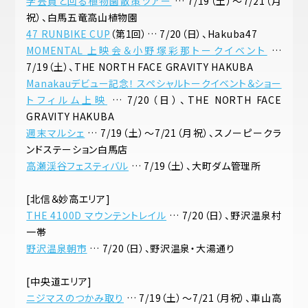
学芸員と回る植物園散策ツアー
… 7/19（土）～7/21（月
祝）、白馬五竜高山植物園
47 RUNBIKE CUP
（第1回）… 7/20（日）、Hakuba47
MOMENTAL 上映会＆小野塚彩那トークイベント
…
7/19（土）、THE NORTH FACE GRAVITY HAKUBA
Manakauデビュー記念！ スペシャルトークイベント＆ショー
トフィルム上映
… 7/20（日）、THE NORTH FACE
GRAVITY HAKUBA
週末マルシェ
… 7/19（土）～7/21（月祝）、スノーピークラ
ンドステーション白馬店
高瀬渓谷フェスティバル
… 7/19（土）、大町ダム管理所
[北信＆妙高エリア]
THE 4100D マウンテントレイル
… 7/20（日）、野沢温泉村
一帯
野沢温泉朝市
… 7/20（日）、野沢温泉・大湯通り
[中央道エリア]
ニジマスのつかみ取り
… 7/19（土）～7/21（月祝）、車山高