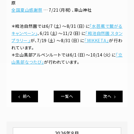
原
全国夏山感謝祭
… 7/21（月祝）、車山神社
＊栂池自然園では6/7（土）～8/31（日）に
「水芭蕉で繋がる
キャンペーン」
、6/21（土）～11/2（日）に
「栂池自然園 スタン
プラリー」
が、7/19（土）～8/31（日）に
「MIKKETA」
が行わ
れています。
＊立山黒部アルペンルートでは6/1（日）～10/14（火）に
「立
山黒部なつたび」
が行われています。
前へ
一覧へ
次へ
2026年8月