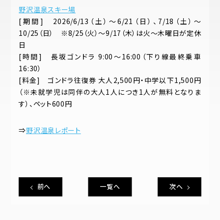
野沢温泉スキー場
[期間] 2026/6/13（土）～6/21（日）、7/18（土）～
10/25（日） ※8/25（火）～9/17（木）は火～木曜日が定休
日
[時間] 長坂ゴンドラ 9:00～16:00（下り線最終乗車
16:30）
[料金] ゴンドラ往復券 大人2,500円・中学以下1,500円
（※未就学児は同伴の大人1人につき1人が無料となりま
す）、ペット600円
⇒
野沢温泉レポート
前へ
一覧へ
次へ