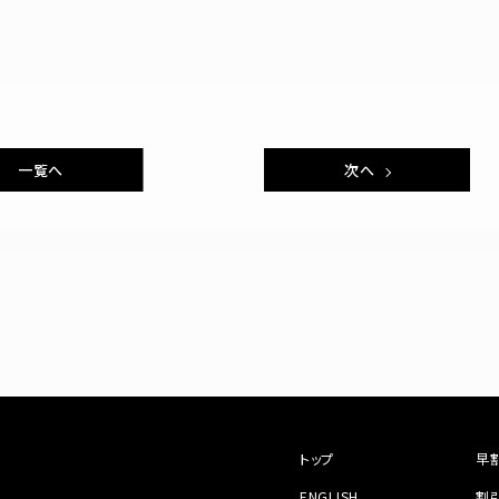
一覧へ
次へ
トップ
早
ENGLISH
割