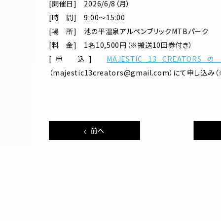
[開催日] 2026/6/8（月）
[時 間] 9:00〜15:00
[場 所] 池の平温泉アルペンブリックMTBパーク
[料 金] 1名10,500円（※搬送10回券付き）
[申 込]
MAJESTIC 13 CREATORS の 
（majestic13creators@gmail.com）にて申し込
前へ