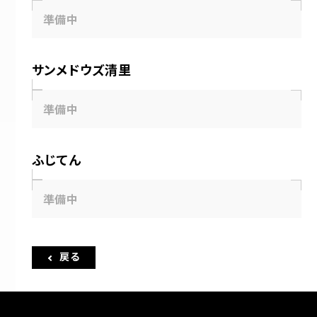
準備中
サンメドウズ清里
準備中
ふじてん
準備中