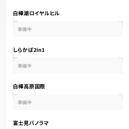
白樺湖ロイヤルヒル
準備中
しらかば2in1
準備中
白樺高原国際
準備中
富士見パノラマ