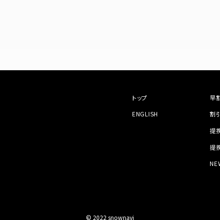
トップ
早
ENGLISH
割
提
提
NE
© 2022 snownavi