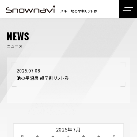
NEWS
ニュース
2025.07.08
池の平温泉 超早割リフト券
2025年7月
月
火
水
木
金
土
日